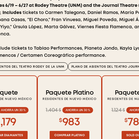
s 6/19 – 6/27 at Rodey Theatre (UNM) and the Journal Theatr
l;
Includes
tickets to Carmen Talegona, Daniel Ramos, María P
usana Casas, “El Choro,” Fran Vinuesa, Miguel Poveda, Miguel 
l Yiyo,” Úrsula López, Marta Gálvez, Viernes Fiesta Flamenca,
enca.
lude tickets to Tablao Performances, Planeta Jondo, Kayla Lyal
mencos / Certamen Coreográfico performance.
IENTOS DEL TEATRO RODEY DE LA UNM
PLANO DE ASIENTOS DEL TEATRO JOUR
quete
Paquete Platino
Paquet
 DE NUEVO MÉXICO
RESIDENTES DE NUEVO MÉXICO
RESIDENTES DE N
1.404 $
1.124 $
AHORRA UN 30 %
AHORRA UN 30 %
AHORR
1,179
983
78
$
$
R DIAMANTES
COMPRAR PLATINO
SOLD O