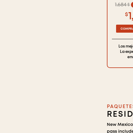
1.684 $
1
$
COMPRA
Los mej
La exp
en
PAQUETE
RESI
New Mexico 
pass includ