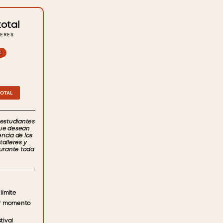
otal
LERES
%
TOTAL
 estudiantes
ue desean
ncia de los
talleres y
durante toda
límite
er momento
tival