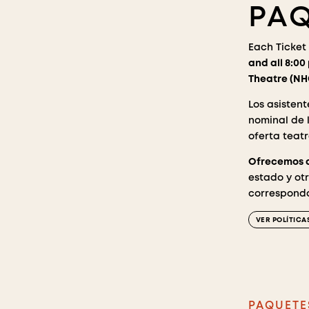
PAQ
Each Ticket
and all 8:0
Theatre (N
Los asistent
nominal de 
oferta teatr
Ofrecemos d
estado y ot
corresponda
VER POLÍTIC
PAQUETE