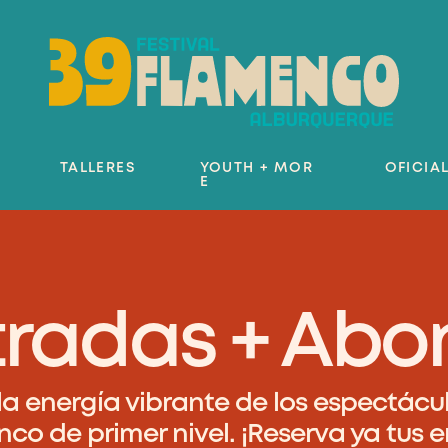
TALLERES
YOUTH + MOR
OFICIA
E
tradas + Abo
la energía vibrante de los espectácul
co de primer nivel. ¡Reserva ya tus 