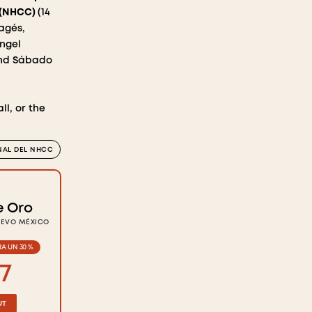
e (NHCC)
(14
agés,
Ángel
 and Sábado
l, or the
NAL DEL NHCC
e Oro
UEVO MÉXICO
A UN 30 %
7
UT