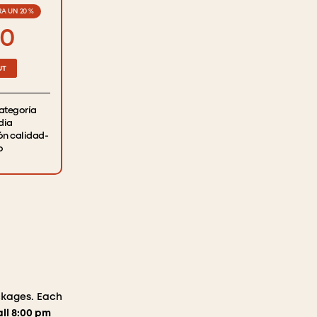
A UN 20 %
0
UT
categoría
dia
ón calidad-
o
ckages. Each
all 8:00 pm