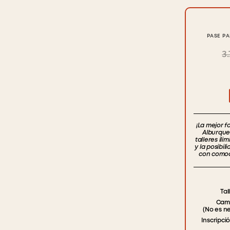
PASE PA
3.
¡La mejor f
Alburquer
talleres ili
y la posibil
con comodi
Tal
Camb
(No es n
Inscripci