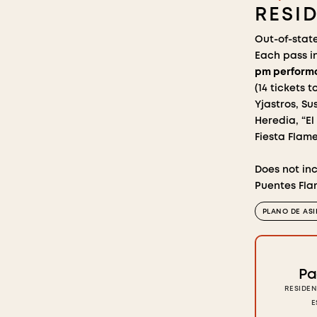
RESI
Out-of-stat
Each pass i
pm performa
(14 tickets t
Yjastros, S
Heredia, “E
Fiesta Flam
Does not inc
Puentes Fla
PLANO DE AS
Pa
RESIDEN
E