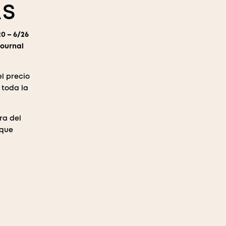
AS
0 – 6/26
Journal
l precio
 toda la
ra del
 que