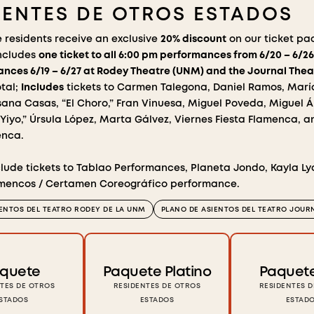
DENTES DE OTROS ESTADOS
e residents receive an exclusive
20% discount
on our ticket pa
ncludes
one ticket to all 6:00 pm performances from 6/20 – 6/26
nces 6/19 – 6/27 at Rodey Theatre (UNM) and the Journal The
otal;
Includes
tickets to Carmen Talegona, Daniel Ramos, Marí
usana Casas, “El Choro,” Fran Vinuesa, Miguel Poveda, Miguel 
l Yiyo,” Úrsula López, Marta Gálvez, Viernes Fiesta Flamenca,
enca.
lude tickets to Tablao Performances, Planeta Jondo, Kayla Lyal
mencos / Certamen Coreográfico performance.
IENTOS DEL TEATRO RODEY DE LA UNM
PLANO DE ASIENTOS DEL TEATRO JOUR
quete
Paquete Platino
Paquet
TES DE OTROS
RESIDENTES DE OTROS
RESIDENTES 
STADOS
ESTADOS
ESTAD