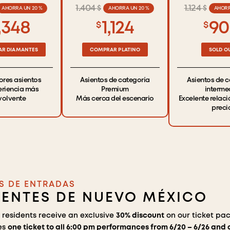
1.404 $
1.124 $
AHORRA UN 20 %
AHORRA UN 20 %
AHORR
,348
1,124
90
$
$
R DIAMANTES
COMPRAR PLATINO
SOLD O
ores asientos
Asientos de categoría
Asientos de 
eriencia más
Premium
interme
volvente
Más cerca del escenario
Excelente relaci
preci
S DE ENTRADAS
DENTES DE NUEVO MÉXICO
residents receive an exclusive
30% discount
on our ticket pa
es
one ticket to all 6:00 pm performances from 6/20 – 6/26 and 