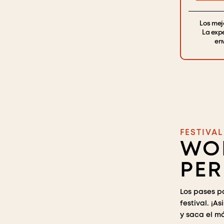
Los mej
La exp
en
FESTIVA
WO
PE
Los pases pa
festival. ¡A
y saca el m