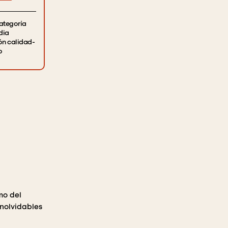
categoría
dia
ón calidad-
o
mo del
inolvidables