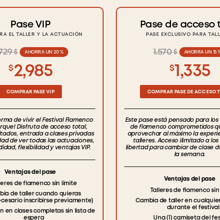
Pase VIP
Pase de acceso t
RA EL TALLER Y LA ACTUACIÓN
PASE EXCLUSIVO PARA TAL
729 $
1.570 $
AHORRA UN 20 %
AHORRA UN 15 
2,985
1,335
$
$
COMPRAR PASE VIP
COMPRAR PASE DE ACCESO 
orma de vivir el Festival Flamenco
Este pase está pensado para los
que! Disfruta de acceso total,
de flamenco comprometidos q
mitados, entrada a clases privadas
aprovechar al máximo la experie
idad de ver todas las actuaciones,
talleres. Acceso ilimitado a los 
dad, flexibilidad y ventajas VIP.
libertad para cambiar de clase 
la semana.
Ventajas del pase
Ventajas del pase
leres de flamenco sin límite
Talleres de flamenco sin 
ia de taller cuando quieras
ecesario inscribirse previamente)
Cambia de taller en cualqui
durante el festival
ón en clases completas sin lista de
espera
Una (1) camiseta del fes