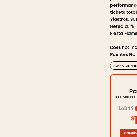
performance
tickets tota
Yjastros, S
Heredia, “E
Fiesta Flam
Does not inc
Puentes Fla
PLANO DE AS
Pa
RESIDENTES
1.684 $
$
COMPRA