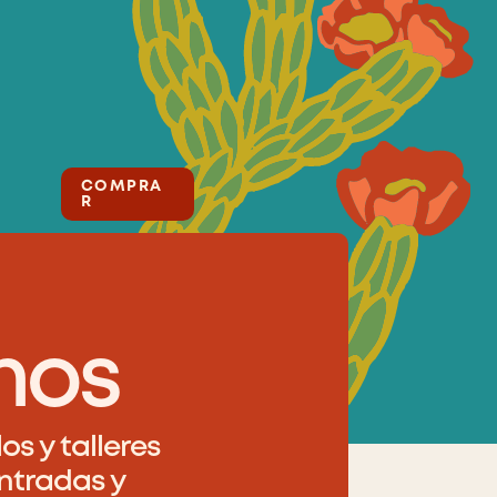
L
COMPRA
R
nos
os y talleres
entradas y