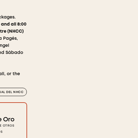
ckages.
 and all 8:00
atre (NHCC)
a Pagés,
Ángel
 and Sábado
l, or the
NAL DEL NHCC
e Oro
DE OTROS
OS